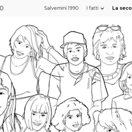
90
Salvemini 1990
I fatti
La sec
ip to main content
Skip to navigat