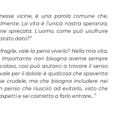
re messe vicine, è una parola comune che,
almente. La vita è l’unica nostra speranza,
iene sprecata. L'uomo, come può usufruire
è stato dato?”
ragile, vale la pena viverlo? Nella mia vita,
 è importante: non bisogna averne sempre
loso, così può aiutarci a trovare il senso
o vale per il dolore: è qualcosa che spaventa
orse crudele, ma che bisogna includere nei
n penso che riuscirò ad evitarlo, visto che
etti e sei costretto a farlo entrare...”