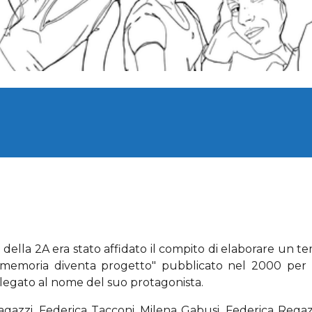
i della 2A era stato affidato il compito di elaborare un tem
La memoria diventa progetto" pubblicato nel 2000 per ric
legato al nome del suo protagonista
.
agazzi, Federica Tacconi, Milena Gabusi, Federica Regaz