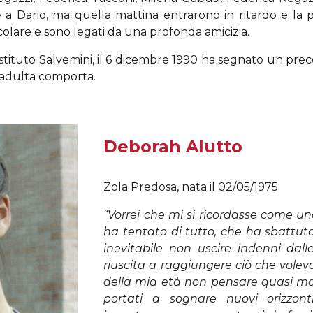
 a Dario, ma quella mattina entrarono in ritardo e la p
ticolare e sono legati da una profonda amicizia.
ell'Istituto Salvemini, il 6 dicembre 1990 ha segnato un 
tà adulta comporta.
Deborah Alutto
Zola Predosa
, nata il 02/05/1975
“Vorrei che mi si ricordasse come u
ha tentato di tutto, che ha sbattuto
inevitabile non uscire indenni dall
riuscita a raggiungere ciò che voleva
della mia età non pensare quasi mai 
portati a sognare nuovi orizzont