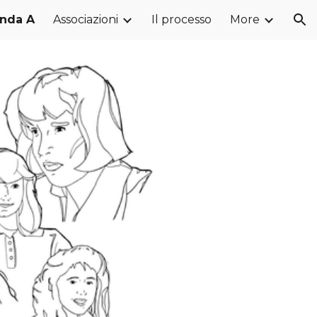
onda A
Associazioni
Il processo
More
ion