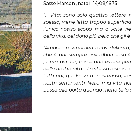
Sasso Marconi, nata il 14/08/1975
“... Vita: sono solo quattro lette
spesso, viene letta troppo superfici
l’unico nostro scopo, ma a volte v
della vita, del dono più bello che gli 
“Amore, un sentimento così delicato, f
che è pur sempre agli albori, esso
paura perché, come può essere perico
della nostra vita ... Lo stesso discors
tutti noi, qualcosa di misterioso, f
nostri sentimenti. Nella mia vita no
bussa alla porta quando meno te lo asp