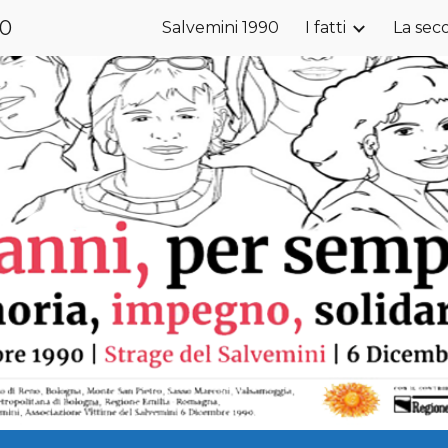
90
Salvemini 1990
I fatti
La sec
ip to main content
Skip to navigat