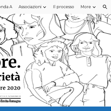
onda A
Associazioni
Il processo
More
ion